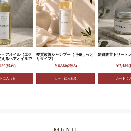
ーヘアオイル（エク
髪質改善シャンプー（毛先しっと
髪質改善トリート
使えるヘアオイルで
りタイプ）
480(税込)
￥6,380(税込)
￥7,480
MENU