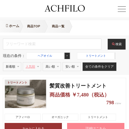
ホーム
商品TOP
商品一覧
検索
現在の条件：
ヘアオイル
×
トリートメント
×
新着順
人気順
高い順
安い順
全ての条件をクリア
トリートメント
髪質改善トリートメント
商品価格 ￥7,480（税込）
798
view
アフィーロ
オーガニック
トリートメント
詳細はこちら