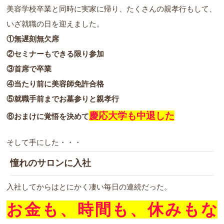
美容学校卒業と同時に実家に帰り、たくさんの親孝行もして、
いざ就職の日を迎えました。
①無遅刻無欠席
②セミナーもできる限り参加
③首席で卒業
④当たり前に美容師免許合格
⑤就職手前までお墓参りと親孝行
慶応大学も中退した
⑥おまけに覚悟を決めて
そして手にした・・・
憧れのサロンに入社
入社してからはとにかく凄い毎日の連続だった。
お金も、時間も、休みもな