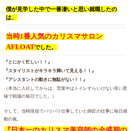
僕が見学した中で一番凄いと思い就職したの
は、
当時1番人気のカリスマサロン
AFLOAT
でした。
『とにかく忙しい！！』
『スタイリストがキラキラ輝いて見える！！』
『アシスタントの動きに無駄がない！！』
（本当に入社してからは、営業中はトイレすらいけない良い意
味で戦場の毎日でした。）
そして、当時現役でバリバリ仕事していた師匠の仕事に毎日感
動の嵐。
『日本一のカリスマ美容師の全
盛期の