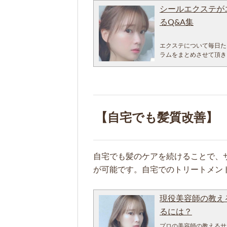
ーロオリジナルトリート
えてくる髪の毛が傷んで
シールエクステが
体感してみてください
りつきます。 元々がく
ミネコラ水素トリートメ
るQ&A集
アフィーロでは、このよ
ず、 ミネコラを家でシ
設定して髪の毛を架橋
があり、市販のシャンプ
くせ毛対策に酸性ストレ
エクステについて毎日た
ロではデザインだけでな
る人ってとっても多い！
ラムをまとめさせて頂き
ンプーも髪に優しいノン
させて、髪の毛のうねう
た！」 「髪の毛早く伸
トメント。 美容室やネ
で、書いたどちらかで選
「いつかは憧れていたロ
も良くない結果に繋が
スメします。 「なんで
みを解決するたった一
アフィーロでは、ミネコ
易的にストレートをした
（タレント重盛さと美様
パで、普段取れない頭皮
うねが出やすかったり、
『もう少し髪をロングに
ミネコラ後に家のシャン
ストレートで、うねりと
やっぱりセミロングがい
のホームケアになります
【自宅でも髪質改善】
ら髪の毛が切れちゃう
シールエクステの良い
す。 その後に髪の状態
架橋式酸性ストレートな
今回のコラムでは、 「
れや薬剤をしっかり落と
る酸性ストレートならか
ステの施術を受けたお客
ラ水素シャンプーヘッド
芯まで伸ばすので、乾か
ことにしましょう。
頭皮やお肌の「素材美
湿気や、元々くせ毛の人
関連記事 前髪エクステ
これを体感してしまった
自宅でも髪のケアを続けることで、
するので、架橋式酸性
新発想☆前髪エクステ
なくなる感動体験がミ
が可能です。自宅でのトリートメン
くせ毛対策に縮毛矯正を
エクステの種類について
『トリートメントを洗い
来ない人も多いと思いま
れる毛束のことです。 
動するシャンプー。 指通りが滑らかになるサラサラが持続する効果はオリジナルトリートメント
カットでくせを調整する
ステ シールエクステは
ならではの効果。 ただ
現役美容師の教え
もできます。 ショート
り外しがしやすいため、
て綺麗にするのは、アフ
カットすることで、髪の
ステは、地毛の根元近く
丁寧に時間をかけて髪の
るには？
くはサロンでぜひぜひク
から言うと、1番良いの
毛全体ヘアの行きわたり
プロの美容師の教えるサ