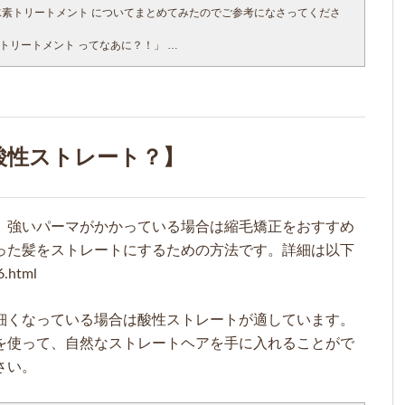
素トリートメント についてまとめてみたのでご参考になさってくださ
トリートメント ってなあに？！」
てくるのは 「マツコ会議 ミネコラ」 そう！
て、マツコ会議で買えなくなったシャンプートリートメント！ ネットで
のコロナ・緊急事態宣言時期には、美容室になかなかゆっくりはいけな
、店頭販売で毎月限定30セットだけ買えますので、ぜひお早めにご来店お
コロナ緊急事態時期は商品買い上げだけのお客様も多いので、商品購入の
416》にお気軽に、ご相談ご連絡下さい。】 【遠方の方もよく購入されてい
酸性ストレート？】
絡してください。】
さらに詳しく調べていきましょう。 ミネコラ水素トリートメントの口コ
ミネコラ口コミで検索したら メリット ①驚くほどサラサラになる ②中が
ルツルツヤツヤの髪の毛になる デメリット ①家でシャンプーするとガシガ
ったのに使っても綺麗にならない ③サロンクーポンで行ったのによくなら
、強いパーマがかかっている場合は縮毛矯正をおすすめ
つのコメントたくさんでてきますね。 「はい！」 「ここでプロの美容とし
った髪をストレートにするための方法です。詳細は以下
ね！」
 解決策答えます。 ① ミネコラ後はミネコラシャンプートリートメントが
html
い場合は、洗い方を後でまとめておくので読み進めてみて下さい。】 ②
客様は、洗い方が間違えている 【これもしっかりまとめておきますの
細くなっている場合は酸性ストレートが適しています。
。】 ③ サロンクーポンは、ミネコラがパワーワードになってるので、ミ
ネコラワードを使っている。また、難しい技術なので、技術力がないと
を使って、自然なストレートヘアを手に入れることがで
さい。
ので読み進めてください。】 僕は基本的に悪い口コミは解釈の違いで、
、ミネコラの開発者の先生呼んで自ら事実と技術とミネコラの素晴らし
0万円くらい払えば教えてもらえます。】 50万円分くらい材料買って、一人