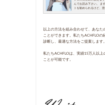
学んだエフィラージュカ
シールエクステのメリッ
ット購買でなく、店頭販
んでお読み下さい。 ま
ットしたいならアイロン
まずはシールエクステの
は、創業オーナーのセミ
トを勧められるけど、意
トだけでも５００万円１
す。 シールエクステ メリット とにかく操作性が簡単にできる。 付けるのに
て丁寧に施術させてい
いただき行なっています
す。 ホームケアをしっ
い。 接着面も少なく、
たった一度のトリートメ
めてください。】
り重めのトリートメント
然なボリュームが出ない。 外したいとき
養の質と量のバランス
Q.「いつもやるけど、
で、参考にしてください
ても地毛との馴染みの
様々な最新薬剤の追求で
んの技術で仕上げている
リートメントをオススメ
1秒
れるように一人一人の髪
の違い。」 「つまり
以上の方法を組み合わせて、あなた
水素ケイ素を入れる事で
2秒
扱いが楽になり美しい髪
なっていなくて仕上がり
ったりして、有害なもの
3秒 わずか5秒足らず
支えるためのプレミアム
ことができます。私たちACHFLO
だけでも買って帰ってみ
たそもそもPHの影響を
少しデザイン性を考える
し、あなたの髪を今ま
診断し、最適な方法をご提案します
えるのがオススメで、
簡単に言うと、髪に悪い
高のメリットです。
身体が癒しを求めるよう
こう書いてしまうと、 
ートメントや、リンゴ幹
デメリット シールの粘着の弱いものをつけると外れやすいこと。 髪の毛が細い人に上のほうにつ
ッサージで修復します。
な？？」そんな思いでヘ
様一人一人に合わせたト
けた場合にシールの部分
ト・スタイリング剤によ
私たちACHFLOは、実績15万人
「その時だけで意味がな
クセやねじれや傷みを抑
やすくなること。
きによる物理的ダメージ
まう気がして効果を感じ
アフィーロのトリートメ
ことが可能です。
デメリットの解決策 ・
しっかりと取り除いて、
のあるトリートメント
架橋式酸性ストレートで
くすために装着前にアイ
ューティクルマッサージ
美容室のサロントリート
綺麗に髪質改善できると
けること。 ・シールエ
モデルの松川菜々花ちゃ
類 ②料金設定
Q、縮毛矯正はポイント
リギリまでキレイに付け
魔法のミネコラヘッドス
がさまざまあります。
気になるところは様々で
500円以上のエクステ。
ほどサラサラになる髪の
・シャンプー後に軽く付
ど、要望があるので、メ
※アフィーロでは上記全
きが激しくなり、激しく
・いわゆる3ステップト
です。松下幸之助さん
す。
分子が生成されて、平均
軽く揉み込んダリコーミ
毛先を架橋式酸性トリー
安価なシールエクステを
われるミネコラの難しい
3000円 これやるなら
は1番大切な顔まわりだ
の毛の質が悪くからんで
美髪質改善できます。
ト面で髪の毛に何回かに
とボブやショートでは、
ことができない。 ・巻
ブリーチに必須なミネコ
ジュア・TOKIOなど
りくくったりまとめてお
は外せないことが多い。
えるから安全。 たくさ
ん。