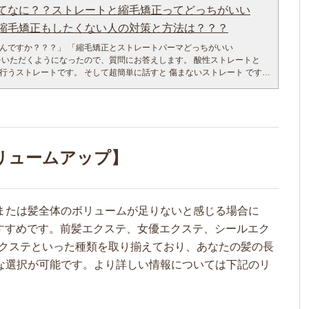
てなに？？ストレートと縮毛矯正ってどっちがいい
尽くして、ベストを尽くせば徹底的に技術追求できますよ。
改善とトリートメント は、はっきり言って、並大抵の美容師やアシスタ
縮毛矯正もしたくない人の対策と方法は？？？
。 何が難しいかはブローと最後のアイロンの180度ブローアウトです。
んですか？？？」 「縮毛矯正とストレートパーマどっちがいい
逆に傷めてしまうことが多いのが現状です。 ミネコラトリートメント髪質
をいただくようになったので、質問にお答えします。 酸性ストレートと
上、習得には1000人くらい担当したら感覚的に仕上がりがつかめてきま
行うストレートです。 そして超簡単に話すと 傷まないストレート です。
小吉健太が1000人以上のお客様をミネコラトリートメント髪質改善しまし
ったあの、そう、、、 酸性とアルカリの酸性です。 髪の等電点、PH４.
ロンでミネコラ体験するには、 かなり熟練した技術の持ち主でないと逆に
。 酸性域でもPH５.５以上７以下であれば酸性ストレートで髪の毛はのび
ます。
、PH４、５や３、８の必要もあります。 （少しマニアックになりそうな
ずっとシャンプートリートメントのスペックを素材とことん活かすよう
どこかで書きます。） 一般的には、縮毛矯正はアルカリ式が多く、 キュ
、 昔一世を風靡したM3Dピコトリートメントくらい難しいです。 （これ
い 髪の毛がふにゃふにゃになったり傷んでしまうんです。 なのでアフィ
人以上はヘアケアしました。笑。）
っています。 「雨の日や汗をかく時期は湿気で髪がう
。 導入店での成功確率は、3割程度で、 大成功するサロンは3パーセント
リュームアップ】
いますよね？」 くせ毛の人は、「雨が降ったら特に髪の毛のうねりや広
て人が多いと思います。 アイロンを丁寧に入れてセットしても、外に出
ミネコラって失敗しやすいトリートメント。」
に着く頃、学校や会社に着く頃には元どおりや、クセ戻りすることも多
うねりや広がりのほとんどは、２つに分かれます。
かアフィーロは、
りと広がりの2つの原因 1つは先天的な遺伝的くせ毛さん これはもうどう
』
または髪全体のボリュームが足りないと感じる場合に
 だから、定期的に、酸性ストレートで縮毛矯正をかけましょう。 どうし
変態美容師なので、ココから徹底研究！！！ その結果が、
おすすめです。前髪エクステ、女優エクステ、シールエク
せ毛用のカットテクニックもありますので、かけたくない人は、くせ毛
しょう。 2つめは髪のダメージによるくせ毛です 毎日のシャンプーのゴ
エクステといった種類を取り揃えており、あなたの髪の長
で日々傷んだ髪も完全髪質改善できます。
ーマのダメージでのうねりとくせ毛っぽさです。 「シャンプーってくせ
される ミネコラ水素トリートメントは、ヘアメイクで付着したスタイリ
な選択が可能です。より詳しい情報については下記のリ
思議に思った人多いと思います。実は、シャンプーのゴシゴシって、シ
トリートメント剤の油分の汚れを完全にオイルクレンジングできます。
りつけ、ねじれを作るのであんまり良くないんです。 あとは、カラーパ
まって取れない活性化酸素を水素で無害な水に変えてしまうので、身体
ですね。 薬剤使う時はとにかく傷まないようにヘアケアすることが大切
ヘッドスパトリートメントです。 また髪質に合わせてミネコラをアフィ
剤で髪や頭皮をでこすりすぎたり、薬剤を地肌にためすぎたりして、生