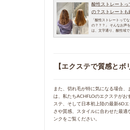
酸性ストレートっ
一人のお客様に誠心誠意
サロンでのミネコラ髪質
の？ストレートも
ントでは難しい技術です
「酸性ストレートってな
180度の熱で髪の毛を
の？？？」 そんなお声
改善は、 最低100人以
は、文字通り、酸性域で
す。 アフィーロは代表
酸性は、小学生のとき習
た。 つまり、、、、サ
５から５.５で酸性です
髪の毛を傷めてしまい
ます。 ダメージ毛では
僕は美容師になってから
ので１度止めます。また
に研究しまくりましたが
ーティクルも傷めてしま
も本当に大変で通算1万
ーロでは他店とは違う酸性ストレートを行
ミネコラ開発者先生曰く
【エクステで質感とボ
ねうねってうねってしま
らしいです。
がりで毎朝大変だ！」っ
「えっ本当に！？」 「
てしばらく歩いたら、駅
って、思うかもですが、
かったり…… 髪の毛の
それを言われるとなぜ
雨や汗対策髪の毛のうね
『3パーセントの大成功
また、切れ毛が特に気になる場合、
しようもないですよね。
を、狙いに行きたくなる
は、私たちACHFLOのエクステが
ても生かしたい人は、く
この技術の結果です。
カットでおさまりつけま
ステ、そして日本初上陸の最新6D
スプレーやヘアメイク
シゴシや、カラーや、パ
芸能人タレント様にも愛
さや質感、スタイルに合わせた最適
毛になるの？」って、不
ング剤やシャンプー剤や
ンクをご覧ください。
ャンプー剤を毛根にこす
髪の毛の内部に入ってし
ーマのケミカルダメージ
にも地球環境にも優しい
です、これも、カラー薬