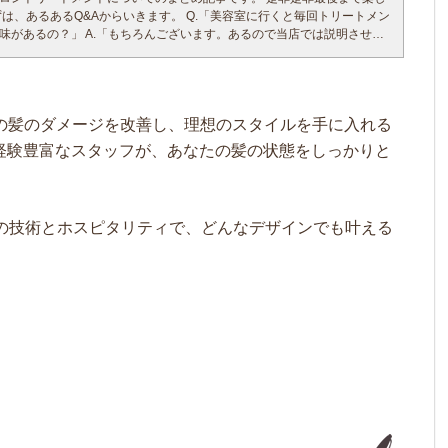
ットで綺麗にまとまるようにします。） （さらさらストレートっぽいカ
ト・デメリット
売を推奨しているのも、 創業者の本気の思いからです。 アフィーロで
ずは、あるあるQ&Aからいきます。 Q.「美容室に行くと毎回トリートメン
入れて、ニューヨーク式ドライカットさせて頂きます。） ちなみにカッ
メリット・デメリットを現役美容師の目線から列挙させていただきま
ナーを受けて、本当に髪の毛を一人一人美しくしたい想い、時間をかけ
味があるの？」 A.「もちろんございます。あるので当店では説明させて
万時間くらいかけて勉強や練習、実践カット２０万人くらいしていま
かかる時間が最も短
ただきます。
。」 【詳しくはこの下の記事でまとめてさせていただきますので読み進
かりと行う 後は、ホームケアをしっかりと行いましょう。 とにかくしっと
地毛に1番馴染む。 編み込みや超音波（ケラチン・ボンド）のような不自
ント体験でここまで変わるのは、一人一人に合わせる髪の毛に加える栄
を使うことです。 しっとりはトリートメントの種類に書いてありますの
に外しやすい。 特徴としては着脱の早さと、なんといっ
で全て技術なのです。
効果がなくなりやすい気がするんだけどなんでですか？」 A.「①美容師さ
。 家でのメンテナンスがめんどくさい場合は、アフィーロ式ミネコラト
良さでしょう。
常にお客様が赤ちゃんの時のようなしなやかなの素髪の毛を手に入れら
のと自分の仕上げの違い」 「②トリートメントの種類のクオリティー
します。
質に合わせてヘアケアさせていただきます。 髪は健康であれば、毎日の
、技術と、商材の違いが理由です。」 「ここで大切なのは、効果は無く
の髪のダメージを改善し、理想のスタイルを手に入れる
、髪のうねり捻じれを作っていた成分が水素分解されて。 水や塩に変わ
を見ては心躍り、髪はあなたをハッピーにしてくれます。 そんな美髪を
の感覚が違うということです。」 「なので、一度ぜひトリートメント
が無害になったり、アルカリ領域に傾きやすい成分が中性や弱酸性、ま
でシールエクステ１本がついてしまいます。 ブロッキングや、付ける場所に
トリートメントはトリートメントの良質な成分で内部から髪の毛を修復
の経験豊富なスタッフが、あなたの髪の状態をしっかりと
てください。」 「トリートメントをサロンでするならホームケアも変
受けずらくなります。
ことはありますが、 本当にわずかな時間でヘアチェンジできるのが、最
でで一番美しくしてくれます！
。
効果性も高められます。」
ものが無くなるってことです。 これに流行りのマグネットヘアケアトリ
に髪の毛も癒しを求めています。様々に傷ついた髪のキューティクルマ
「サロントリートメント、美容室のトリートメントって、意味があるのか
細胞トリートメントや、髪と同じ成分で作ったXトリートメントで、お客
 髪はカラー・パーマ・ストレート・シャンプー・シリコントリートメン
アケアされるお客様はとても多く、色々な考えをお持ちだと思います。
リートメントケアもしております。 トリートメントで、ダメージによる
が表面に見える場合があること。 髪の毛の質の悪いものを付けると絡み
るケミカルダメージ。 カット・ドライヤー・ストレートアイロンコテ巻
以上の技術とホスピタリティで、どんなデザインでも叶える
いんじゃないか？！」 「サロントリートメントをしてもすぐに落ちてし
えたら、髪の毛の広がりやパサつきも気にならなくなってきます。 ぜひ
によりどんどん傷ついていきます。 そこで内部からケミカルダメージを
ない！？」そんなお悩みが多いお客様も多いと思います。ここでは意味
ントも体験してみて下さい。 ただここまで考えると、1番のおすすめは、
つける前の根元のシャンプーやすすぎを丁寧に行う事。 ・根元の油分を無
その後外部から物理的ダメージをしっかりと綺麗になるようにようにキ
ケアについてまとめて説明させていただきます。
、根本のくせを直して、毛先を架橋式トリートメントで直すのが、１番
ロン施術をすること。 ・シールエクステが簡単に外れないエクステをつ
していきます。 この結果髪の芯から手触りまで綺麗になります。
メントについて 美容室のサロントリートメントについてはまず２つ ①種
いう答えにいきつきます。 お客様あるある質問と解答
クステが外れた場合もエクステのお直しできる技術があること。 ・表面ギ
んもまめにヘアケアしてます。 ロングのお客様も乾かすのが嬉しくなる
でできますか？ A、もちろんできます。人によっては髪の傷みや膨らみに
られる技術があること。 ・質の良いエクステを付けること。（目安1本
パトリートメントです。 タレントさんモデルさんも指名する秘密は驚く
す。 前髪だけ、表面だけ、根本強いところだけ、顔周りだけ、などな
）
毛の変化します。 水素と活性酸素に熱を与えると、水素と活性酸素の動
けるもの （リンスやコンディショナー）
ニュー化してお応えしています。 （顧客の求めに応じるのがプロの仕事
てをクリアしたオリジナル商品と技術で顧客対応させて頂いておりま
衝突して、原子結合の組み換えが始まります。 その結果、毛髪内部で水
リートメント （ハホニコ・ミルボンリンケージなど） （シャンプー台で
式です。）
毛髪水分値の13％まで上昇させることができます。 成功率30％以下と言
ングでちょっとうもの時間を放置したりマッサージするもの） 1000～
トメントでケアするのがポイントです。 ③顔まわりだけ縮毛する 女の子
つけてしまうと外すときに不具合が起こってしまいます！ ・とにかく髪
のはこの水素結合ですが、アフィーロでは徹底的な技術研究により100%
ホームケア買ってください。 表面のシリコンの付けたしだけです。 ・セッ
けストレートや架橋式酸性ストレートすることが多いです。 輪郭が締まる
しまう。 ・シャンプーしている時にくさいにおいがする。 ・髪の毛巻く
分けて塗布し、トリートメントを重ねていくもの （ケラスターゼ・オー
後ろに癖が残っても可愛いいです。 ロングなら後ろの髪はアレンジした
きがすぐにとれてしまう。 ・巻いている最中に髪の毛が溶ける。 ・簡単に
ラ水素ヘアケア。内部に残る活性化水素と酸素を水素のチカラで水に変
） 本当に効果的なものは 良いですがメジャーブランドはあまりお勧めしませ
くというのも良いですね。 ポニーテールなどはクセが巻いたようになり
 ・ふけのようなダマがでることがある。 ・強力な粘着エクステではげが
んの水素が発生すると、より多くの水分が髪の内部で発生するため潤いあ