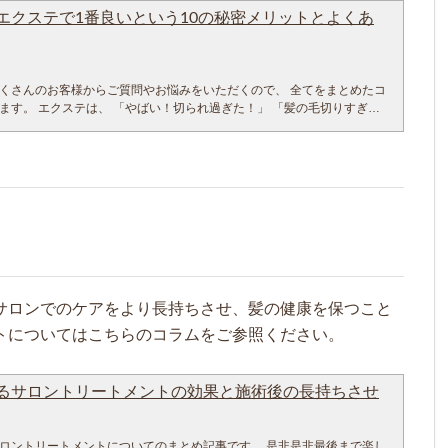
メントでさらに持ちが良くなるように進化させていますのでぜひ一度ご
いたりダメージしてしまっていたり、傷んだ髪の毛はくせ毛のようにち
エクステで1番良いという10の秘密メリットとよくあ
。
せ毛でなければ、弱いストレートで綺麗な手触りに戻ることもあります。
ントについて まず、先程のデメリット回避の答えをしていきますね。 ま
うな場合は架橋式の酸性ストレートを行います。 PHを髪の等電点付近に
ャンプーしたらガシガシになる。 ですが、 シャンプーは、いろいろな種類
（治すこと）をします。
ー剤は洗浄力が強いので、ミネコラで綺麗な素髪を作ります。 アフィー
ート（縮毛矯正） くせ毛対策として「縮毛矯正とストレート」を意識す
くさんのお客様からご質問やお悩みをいただくので、 全てをまとめたコ
く髪という素材美も追求しています。 だからミネコラ髪質改善は、シャ
 ちなみに、縮毛矯正やストレートは、髪の毛を柔らかくするお薬で軟化
ます。 エクステは、 「やばい！切られ過ぎた！」 「髪の毛切りすぎ
シリコン、こだわってます。 ところが、市販の安価なシャンプートリー
ねを、まっすぐにする技術でした。 縮毛矯正とストレートの選択肢は上
ばしたい！」 って時にお役立ちする魔法の技術です
ットで買ったものも利益重視な安価な成分配合のものであると、どうして
べば良いですが、基本的には特に架橋式酸性ストレート縮毛矯正をおス
ングヘアにしてみたい。」 「もう少し髪をのばしてみたい」 そんなお悩
りやすいので気をつけて下さい。
それがおススメなんですか？」って考えると思うので、詳しく書くと、簡
つの髪を伸ばす方法がエクステです。
ラ前に必ず全てのメニューについてくる嬉しいマイクロバブルヘッドス
り、アルカリの強い縮毛矯正をしたりすると、湿度が高くなると、うね
が当店のエクステを付けてPV撮影した際のお写真です。）
と髪の毛の汚れをとってからツルツルにします。
ダメージして細くなると髪の毛がくたっとクセ戻りしやすくなります。
したい！』という場合や、 『思い切ってショートにしてもらったけど、
プーでガシガシになる人はほとんどが安いシャンプートリートメントで
りしたくらいだとお悩みは解決できないんです。 アルカリ縮毛矯正した
い！』など お客様のいろんな伸ばしたいお悩みに対応できてしまうのが
。 実は、ミネコラはプレシャンプーの洗い方が本当に大切だったりしま
かもしれません。
ところです。
を考えてノンシリコンのミネコラシャンプーでヘアケアしていきます！ 汚
ら傷めないで、髪の毛を綺麗にできるんです。 トリートメント効果のあ
どうしてエクステはシールエクステが1番良いのか？」 実際にシールエク
し、髪に栄養を補給しながらシャンプーして、敏感肌にも優しいミネコ
けたいですよね。 架橋式酸性ストレート縮毛矯正は毛根から毛先の真の
様の写真や声などを交えながら、 シールエクステの良さを解説していく
スパで髪の毛と頭皮を更に綺麗にさせて頂くことで髪の毛だけでなく、
すだけで真っ直ぐな髪の毛に戻ります。 とくにくせ毛の人は、雨の日の
」も高めることが可能です！
はまっすぐにしすぎるくらいで、ちょうど良いふんわり感が残ったりも
をつける人に読んでほしい自然につける3つの法則と失敗しない7つの秘密
ら、ほかの店ではシャンプーされたくない！ 他のシャンプーは使いたく
サロンでのケアをより長持ちさせ、髪の健康を保つこと
ストレート縮毛矯正がおススメなんです。
で前髪の問題解決
ネコラ髪質改善の炭酸水素シャンプー
トについてはこちらのコラムをご参照ください。
しない場合は！？ 縮毛矯正をしたいけれど、ダメージを避けたいから出
 エクステとはヘアーエクステンションの略であり、髪の毛に直接付けら
流した時に「いつもと違う！」と感じました。』 と、全てのお客様が感
す。 架橋式酸性ストレートならダメージも回復するのでおすすめです。
最近残っているエクステの種類は大きく分けてこの３つです。 シールエク
 でもどうしてもかけたくない人は、カットでクセに合わせて切り込む事
地毛にシールで取り付けるエクステです。シールエクステは取り付け・取
のミネコラでなく水素炭酸を完全に混ぜ合わせてしっかり内部に浸透さえ
るサロントリートメントの効果と施術後の長持ちさせ
なら、外国人の子供みたいに可愛くなったりします。 ロングなら、重めに
近年ではエクステの主流となっている種類です。 編み込み 編み込みエク
ィーロオリジナルヘッドスパマッサージシャンプーの技術力。 しっかり
毛の重みでまとまります。 真ん中だけかるくすく方法もあります。 詳し
にエクステを編み込んで、糸ゴムなどで縛るエクステです。 そして結論
毛とお肌を綺麗にしていきます。 ミネコラは、頭皮の擦り込みや、髪の
セ毛用カットさせてください！ （クセ毛っぽくが良いならフランス式で
はシールエクステです。
のヘアケアが本当に大切。 成功率13%って、言われる部分や、最初はネ
ロントリートメントについてのまとめ記事です。 是非是非最後まで楽し