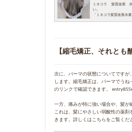
ミネコラ 髪質改善 水
い。
「ミネコラ髪質改善水素
ミネコラで検索したら出
あのマツコさんが感動し
は買えない。（涙） こ
い。 【アフィーロでは
買い上げ下さい。】 【
みも《03－6805－0
【縮毛矯正、それとも
ますのでお気軽にご連
では、ミネコラについて
ミ 水素トリートメント
潤う髪の毛になる ③ツ
シになる ②せっかく買
次に、パーマの状態についてですが
ない こんな3タイプづ
します。縮毛矯正は、パーマでうね
て結論からこたえます
「デメリットはなぜ？」
のリンクで確認できます。 entry8556.
おススメ。 【そうでな
買ったのに効果でないお
一方、痛みが特に強い場合や、髪が
で、読み進めてください
ネコラ使ってないのにミ
これは、髪にやさしい弱酸性の薬剤
失敗する。
きます。詳しくはこちらをご覧くだ
【こちらもまとめてある
見ない信じない派なので
さを学びました。 【1